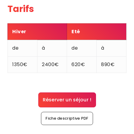
Tarifs
Hiver
Eté
de
à
de
à
1350€
2400€
620€
890€
Réserver un séjour !
Fiche descriptive PDF